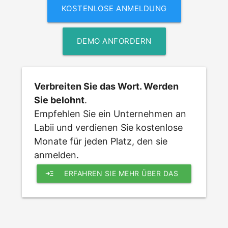
KOSTENLOSE ANMELDUNG
DEMO ANFORDERN
Verbreiten Sie das Wort. Werden 
Sie belohnt
. 
Empfehlen Sie ein Unternehmen an 
Labii und verdienen Sie kostenlose 
Monate für jeden Platz, den sie 
anmelden.
read_more
ERFAHREN SIE MEHR ÜBER DAS 
LABII EMPFEHLUNGSPROGRAMM