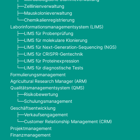
Zelllinienverwaltung
├──
Mauskolonieverwaltung
├──
Chemikalienregistrierung
└──
Laborinformationsmanagementsystem (LIMS)
LIMS für Probenprüfung
├──
LIMS für molekulare Klonierung
├──
LIMS für Next-Generation-Sequencing (NGS)
├──
LIMS für CRISPR-Gentechnik
├──
LIMS für Proteinexpression
├──
LIMS für diagnostische Tests
└──
Formulierungsmanagement
Agricultural Research Manager (ARM)
Qualitätsmanagementsystem (QMS)
Risikobewertung
├──
Schulungsmanagement
└──
Geschäftsentwicklung
Verkaufsengagement
├──
Customer Relationship Management (CRM)
└──
Projektmanagement
Finanzmanagement