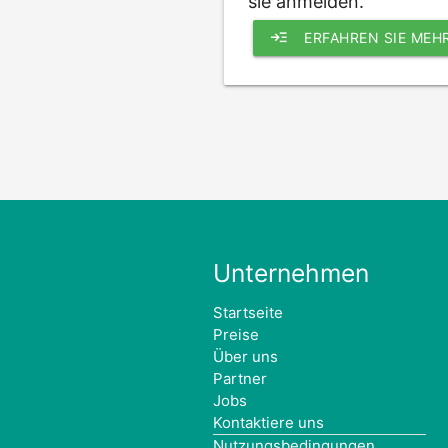
sie anmelden.
read_more
ERFAHREN SIE MEH
Unternehmen
Startseite
Preise
Über uns
Partner
Jobs
Kontaktiere uns
Nutzungsbedingungen