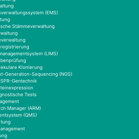
altung
sverwaltungssystem (EMS)
tung
gische Stämmeverwaltung
rwaltung
everwaltung
registrierung
smanagementsystem (LIMS)
obenprüfung
lekulare Klonierung
xt-Generation-Sequencing (NGS)
ISPR-Gentechnik
oteinexpression
agnostische Tests
nagement
arch Manager (ARM)
entsystem (QMS)
rtung
management
ung