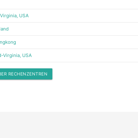
irginia, USA
land
ongkong
-Virginia, USA
ÜBER RECHENZENTREN