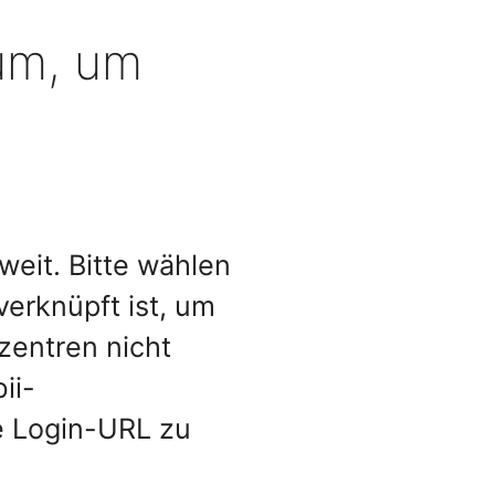
um, um
eit. Bitte wählen
verknüpft ist, um
zentren nicht
ii-
e Login-URL zu