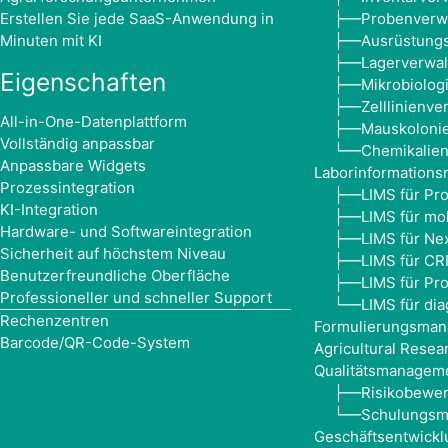
Erstellen Sie jede SaaS-Anwendung in
Probenverw
├──
Minuten mit KI
Ausrüstung
├──
Lagerverwal
├──
Eigenschaften
Mikrobiolo
├──
Zelllinienve
├──
All-in-One-Datenplattform
Mauskoloni
├──
Vollständig anpassbar
Chemikalien
└──
Anpassbare Widgets
Laborinformation
Prozessintegration
LIMS für Pr
├──
KI-Integration
LIMS für mo
├──
Hardware- und Softwareintegration
LIMS für Ne
├──
Sicherheit auf höchstem Niveau
LIMS für CR
├──
Benutzerfreundliche Oberfläche
LIMS für Pr
├──
Professioneller und schneller Support
LIMS für di
└──
Rechenzentren
Formulierungsma
Barcode/QR-Code-System
Agricultural Rese
Qualitätsmanagem
Risikobewe
├──
Schulungs
└──
Geschäftsentwickl