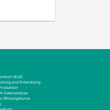
borbuch (ELN)
schung und Entwicklung
Produktion
SA-Datenanalyse
is-Wirkungskurve
g
waltung