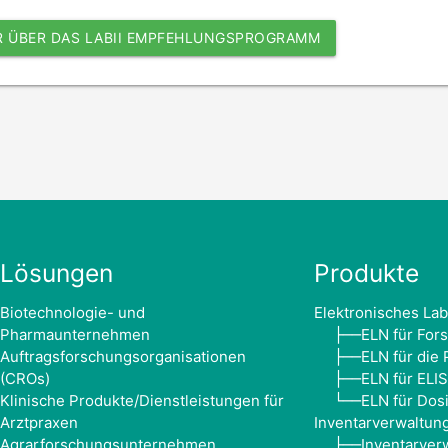
R ÜBER DAS LABII EMPFEHLUNGSPROGRAMM
Lösungen
Produkte
Biotechnologie- und
Elektronisches La
Pharmaunternehmen
ELN für For
├──
Auftragsforschungsorganisationen
ELN für die 
├──
(CROs)
ELN für ELI
├──
Klinische Produkte/Dienstleistungen für
ELN für Dos
└──
Arztpraxen
Inventarverwaltun
Agrarforschungsunternehmen
Inventarver
├──