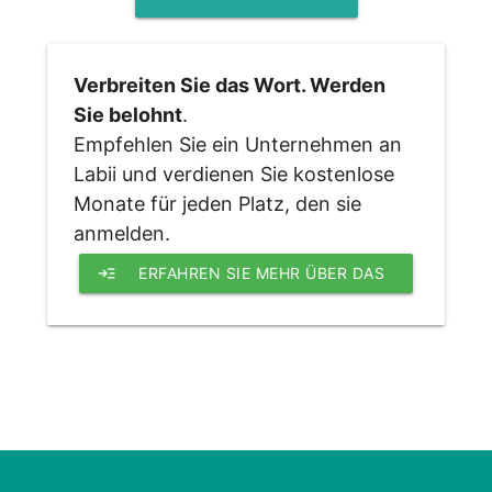
Verbreiten Sie das Wort. Werden 
Sie belohnt
. 
Empfehlen Sie ein Unternehmen an 
Labii und verdienen Sie kostenlose 
Monate für jeden Platz, den sie 
anmelden.
read_more
ERFAHREN SIE MEHR ÜBER DAS 
LABII EMPFEHLUNGSPROGRAMM