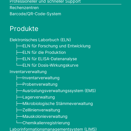
Professioneller und schneller Support
Rechenzentren
Barcode/QR-Code-System
Produkte
Elektronisches Laborbuch (ELN)
ELN für Forschung und Entwicklung
├──
ELN für die Produktion
├──
ELN für ELISA-Datenanalyse
├──
ELN für Dosis-Wirkungskurve
└──
Inventarverwaltung
Inventarverwaltung
├──
Probenverwaltung
├──
Ausrüstungsverwaltungssystem (EMS)
├──
Lagerverwaltung
├──
Mikrobiologische Stämmeverwaltung
├──
Zelllinienverwaltung
├──
Mauskolonieverwaltung
├──
Chemikalienregistrierung
└──
Laborinformationsmanagementsystem (LIMS)