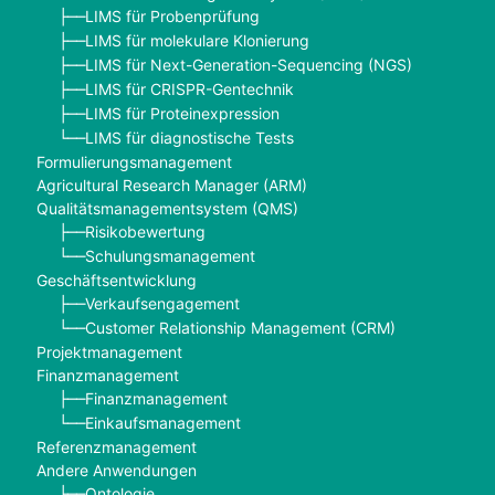
LIMS für Probenprüfung
├──
LIMS für molekulare Klonierung
├──
LIMS für Next-Generation-Sequencing (NGS)
├──
LIMS für CRISPR-Gentechnik
├──
LIMS für Proteinexpression
├──
LIMS für diagnostische Tests
└──
Formulierungsmanagement
Agricultural Research Manager (ARM)
Qualitätsmanagementsystem (QMS)
Risikobewertung
├──
Schulungsmanagement
└──
Geschäftsentwicklung
Verkaufsengagement
├──
Customer Relationship Management (CRM)
└──
Projektmanagement
Finanzmanagement
Finanzmanagement
├──
Einkaufsmanagement
└──
Referenzmanagement
Andere Anwendungen
Ontologie
├──