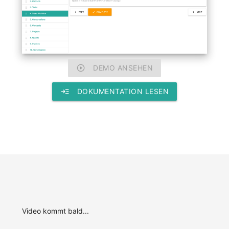
play_circle
DEMO ANSEHEN
read_more
DOKUMENTATION LESEN
Video kommt bald...