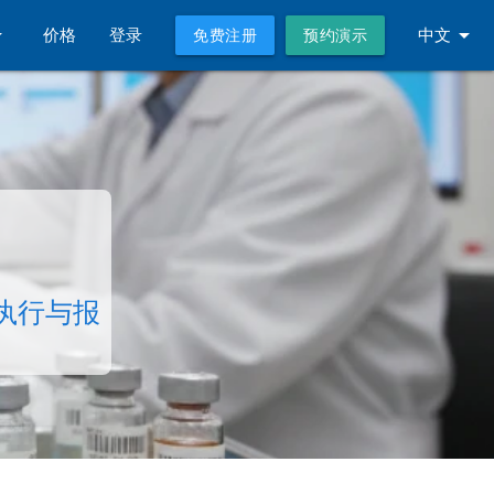
p_down
arrow_drop_down
价格
登录
中文
免费注册
预约演示
测执行与报