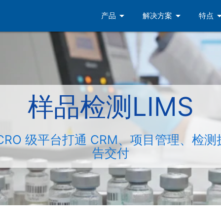
arrow_drop_down
arrow_drop_down
arrow_dro
产品
解决方案
特点
样品检测LIMS
CRO 级平台打通 CRM、项目管理、检
告交付