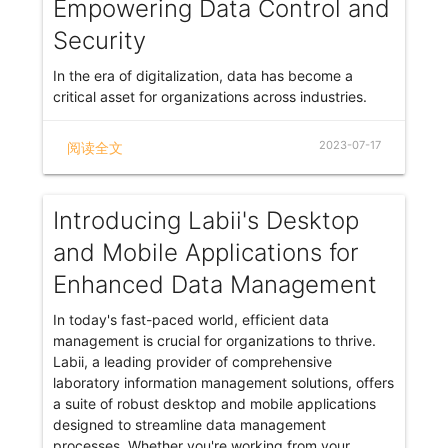
Empowering Data Control and
Security
In the era of digitalization, data has become a
critical asset for organizations across industries.
Ensuring data control and security has become a
top priority for businesses worldwide. To cater to
2023-07-17
阅读全文
the diverse needs of companies, Labii, a leading
ELN and LIMS provider, has introduced an
innovative solution - the local data center. With this
Introducing Labii's Desktop
latest offering, Labii empowers organizations to
host and manage their data entirely on their own
and Mobile Applications for
servers, providing enhanced control and security.
Enhanced Data Management
In today's fast-paced world, efficient data
management is crucial for organizations to thrive.
Labii, a leading provider of comprehensive
laboratory information management solutions, offers
a suite of robust desktop and mobile applications
designed to streamline data management
processes. Whether you're working from your