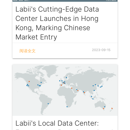
Labii's Cutting-Edge Data
Center Launches in Hong
Kong, Marking Chinese
Market Entry
In today's rapidly evolving world, data is the
2023-09-15
阅读全文
lifeblood of innovation and progress. The ability to
securely store, process, and analyze vast amounts
of data is a fundamental requirement for
organizations across industries. Labii, a global
leader in data management solutions, has always
been at the forefront of empowering businesses to
harness the full potential of their data. With an
unwavering commitment to innovation, Labii is
proud to announce the launch of its state-of-the-art
data center in Hong Kong, marking a significant
milestone in its mission to support businesses
worldwide, including those in the Chinese market.
Labii's Local Data Center: