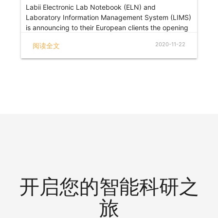
Labii Electronic Lab Notebook (ELN) and
Laboratory Information Management System (LIMS)
is announcing to their European clients the opening
of the new and exclusive database server based in
2020-11-22
阅读全文
Europe. Besides the already existing data servers:
The private data server in California in the US; one
of the best intercontinental network connectivity in
North America and the main and private data
center for MBC BioLabs in Northern Virginia in the
US, the world’s leading data center market, where
up to 70% of the global internet traffic flows
through daily. Due to its fibers’ density, powerful
infrastructure, and secure environment. The
European data server is now located in Ireland,
Europe, and the website is available at
https://eu.labii.app.
开启您的智能科研之
旅