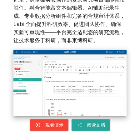
胜任。融合智能富文本编辑器、AI辅助记录生
成、专业数据分析组件和完备的合规审计体系，
Labii全面提升科研效率、促进团队协作、确保
实验可重现性——平台完全适配您的研究流程，
让技术服务于科研，而非束缚科研。
play_circle
read_more
观看演示
阅读文档