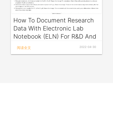
which enhance the accuracy and efficiency of
research processes. Labii ELN is designed to
simplify the research workflow and increase
productivity, saving researchers time and effort.
How To Document Research
Data With Electronic Lab
Notebook (ELN) For R&D And
Production
2022-04-30
阅读全文
Research and develop, or R&D for short, are
companies and governments who undertake
extensive innovation activities in order to create or
improve existing products and services. Typically, it
includes the activities that companies undertake to
innovate and introduce new products and services
to the market. This is often referred to as the initial
phase of the product development process.