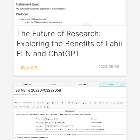
The Future of Research:
Exploring the Benefits of Labii
ELN and ChatGPT
Labii Electronic Lab Notebook (ELN) is a cloud-
2023-05-09
阅读全文
based research management tool that helps
scientists, researchers, and academic institutions to
streamline their research processes. It provides a
centralized platform for recording, managing, and
sharing research data in a secure and organized
way. Labii ELN enables researchers to create and
update digital lab notebooks, track experiments,
manage protocols, and collaborate with team
members in real-time. The platform offers a variety
of features such as customizable templates, task
management, file sharing, and version control,